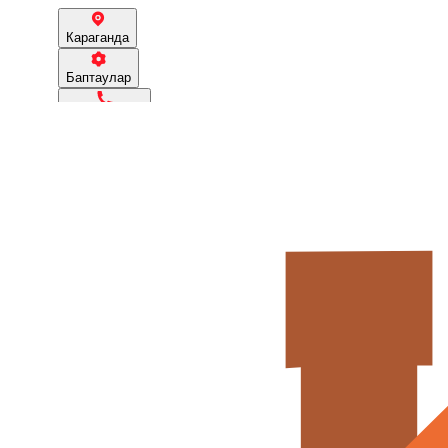
Караганда
Баптаулар
77716852239