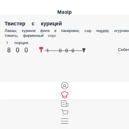
Мәзір
Твистер с курицей
Лаваш, куриное филе в панировке, сыр чеддер, огурчики
томаты, фирменный соус
1 порция.
800 ₸
Себе
1 000 ₸