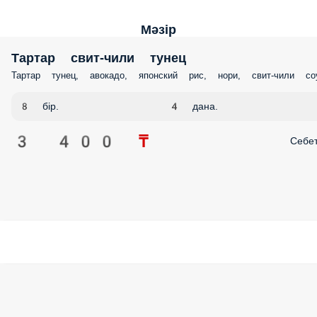
Мәзір
Тартар свит-чили тунец
Тартар тунец, авокадо, японский рис, нори, свит-чили соус.
8 бір.
4 дана.
3 400 ₸
Себе