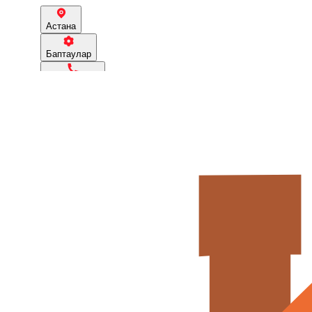
Астана
Баптаулар
77079460289