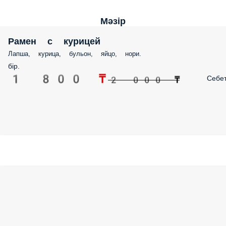
Мәзір
Рамен с курицей
Лапша, курица, бульон, яйцо, нори.
бір.
1 800 ₸
Себе
2 000 ₸